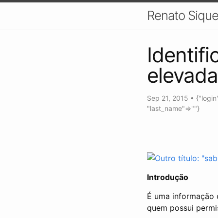
Renato Sique
Identif
elevada
Sep 21, 2015
•
{"logi
"last_name"=>""}
Introdução
É uma informação c
quem possui permi