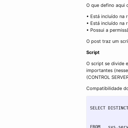
O que defino aqui 
• Está incluído na 
• Está incluído na 
• Possui a permi
O post traz um scri
Script
O script se divide 
importantes (ness
(CONTROL SERVER, l
Compatibilidade do
SELECT DISTINCT
              
              
FROM   sys.serv