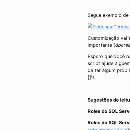
Segue exemplo de 
Customização vai a 
importante (
dbcre
Espero que você nã
script ajude algué
de ter algum probl
[]'s
Sugestões de leitu
Roles do SQL Serv
Roles do SQL Serv
sql-server-setupad