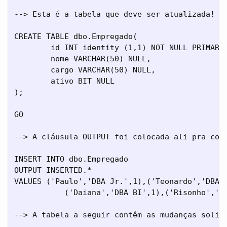
--> Esta é a tabela que deve ser atualizada!

CREATE TABLE dbo.Empregado(

	id INT identity (1,1) NOT NULL PRIMARY KEY,

	nome VARCHAR(50) NULL,

	cargo VARCHAR(50) NULL,

	ativo BIT NULL

);

GO

--> A cláusula OUTPUT foi colocada ali pra conf
INSERT INTO dbo.Empregado

OUTPUT INSERTED.*

VALUES ('Paulo','DBA Jr.',1),('Teonardo','DBA J
	   ('Daiana','DBA BI',1),('Risonho','DBA Pl.',1),('Marciones','DBA Híbrido',1)

--> A tabela a seguir contêm as mudanças solici