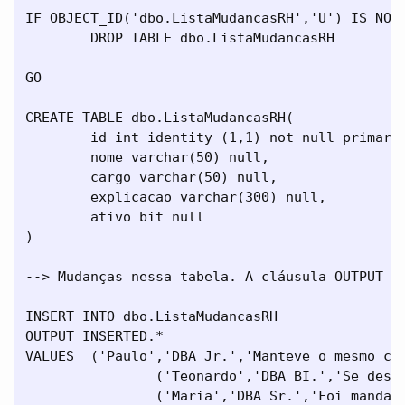
IF OBJECT_ID('dbo.ListaMudancasRH','U') IS NOT 
	DROP TABLE dbo.ListaMudancasRH

GO

CREATE TABLE dbo.ListaMudancasRH(

	id int identity (1,1) not null primary key,

	nome varchar(50) null,

	cargo varchar(50) null,

	explicacao varchar(300) null,

	ativo bit null

)

--> Mudanças nessa tabela. A cláusula OUTPUT po
INSERT INTO dbo.ListaMudancasRH

OUTPUT INSERTED.*

VALUES  ('Paulo','DBA Jr.','Manteve o mesmo car
		('Teonardo','DBA BI.','Se destacou na área de BI',1),

		('Maria','DBA Sr.','Foi mandada embora por vender informações confidenciais da empresa',0),
