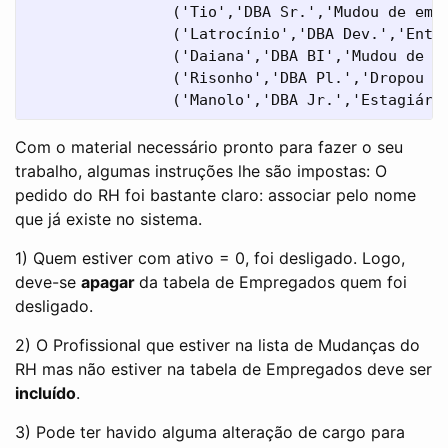
		('Tio','DBA Sr.','Mudou de empresa para ganhar duas vezes mais',0),

		('Latrocínio','DBA Dev.','Entrou para a empresa. Possui disciplina e garra',1),

		('Daiana','DBA BI','Mudou de empresa e de área para ganhar duas vezes mais',0),

		('Risonho','DBA Pl.','Dropou todas as bases de sacanagem. Teve que ser mandado.',0),

		('Manolo','DBA Jr.','Estagiár
Com o material necessário pronto para fazer o seu
trabalho, algumas instruções lhe são impostas: O
pedido do RH foi bastante claro: associar pelo nome
que já existe no sistema.
1) Quem estiver com ativo = 0, foi desligado. Logo,
deve-se
apagar
da tabela de Empregados quem foi
desligado.
2) O Profissional que estiver na lista de Mudanças do
RH mas não estiver na tabela de Empregados deve ser
incluído
.
3) Pode ter havido alguma alteração de cargo para