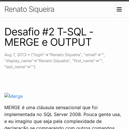
Renato Siqueira
Desafio #2 T-SQL -
MERGE e OUTPUT
Aug 7, 2013
•
{"login"=>"Renato Siqueira", "email"=>"",
"display_name"=>"Renato Siqueira", "first_name"=>"",
"last_name"=>""}
MERGE é uma cláusula sensacional que foi
implementada no SQL Server 2008. Pouca gente usa,
e eu imagino que seja pela complexidade de
declaração se comparando com outros comandos